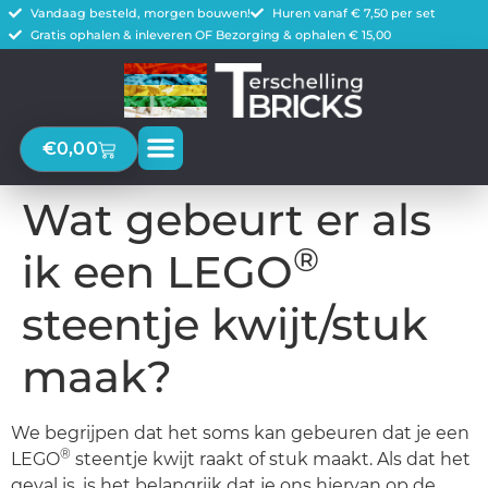
Vandaag besteld, morgen bouwen!
Huren vanaf € 7,50 per set
Gratis ophalen & inleveren OF Bezorging & ophalen € 15,00
€
0,00
Wat gebeurt er als
®
ik een LEGO
steentje kwijt/stuk
maak?
We begrijpen dat het soms kan gebeuren dat je een
®
LEGO
steentje kwijt raakt of stuk maakt. Als dat het
geval is, is het belangrijk dat je ons hiervan op de