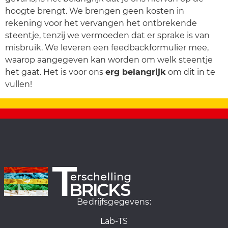
hoogte brengt. We brengen geen kosten in
rekening voor het vervangen het ontbrekende
steentje, tenzij we vermoeden dat er sprake is van
misbruik. We leveren een feedbackformulier mee,
waarop aangegeven kan worden om welk steentje
het gaat. Het is voor ons
erg belangrijk
om dit in te
vullen!
Bedrijfsgegevens:
Lab-TS