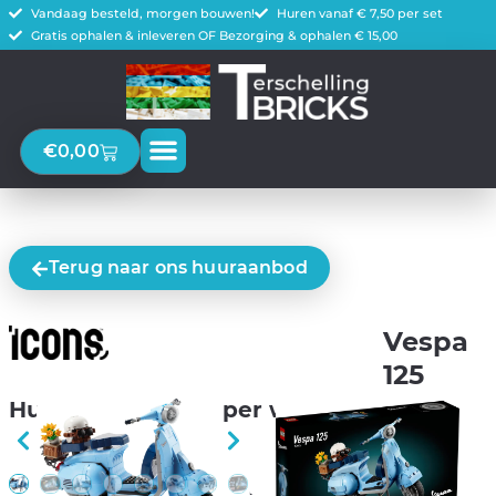
Vandaag besteld, morgen bouwen!
Huren vanaf € 7,50 per set
Gratis ophalen & inleveren OF Bezorging & ophalen € 15,00
€
0,00
Terug naar ons huuraanbod
Vespa
125
Huur voor € 15,00 per week
Dompel je onder in een