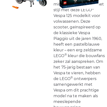
mindful bouwproject met
®
stijl met deze LEGO
Vespa 125 modelkit voor
volwassenen. Deze
scooter, geïnspireerd op
de klassieke Vespa
Piaggio uit de jaren 1960,
heeft een pastelblauwe
kleur – een erg zeldzame
®
LEGO
kleur die bouwfans
zeker zal aanspreken. Om
het 75-jarig bestaan van
Vespa te vieren, hebben
®
de LEGO
ontwerpers
samengewerkt met
Vespa om dit prachtige
model na te maken als
meeslepende