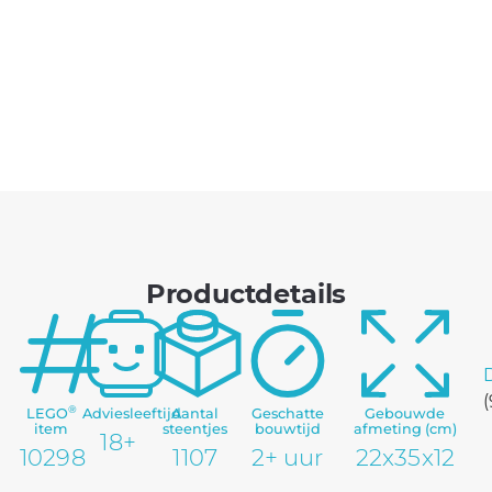
Productdetails
(
®
LEGO
Adviesleeftijd
Aantal
Geschatte
Gebouwde
item
steentjes
bouwtijd
afmeting (cm)
18+
10298
1107
2+ uur
22x35x12