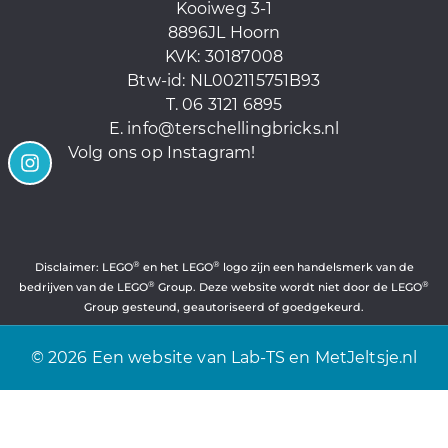
Kooiweg 3-1
8896JL Hoorn
KVK: 30187008
Btw-id:
NL002115751B93
T. 06 3121 6895
E.
info@terschellingbricks.nl
Volg ons op Instagram!
®
®
Disclaimer: LEGO
en het LEGO
logo zijn een handelsmerk van de
®
®
bedrijven van de LEGO
Group. Deze website wordt niet door de LEGO
Group gesteund, geautoriseerd of goedgekeurd.
© 2026 Een website van
Lab-TS
en
MetJeltsje.nl