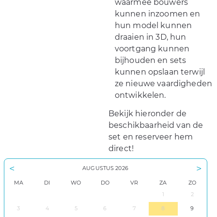
waarmee bouwers
kunnen inzoomen en
hun model kunnen
draaien in 3D, hun
voortgang kunnen
bijhouden en sets
kunnen opslaan terwijl
ze nieuwe vaardigheden
ontwikkelen.
Bekijk hieronder de
beschikbaarheid van de
set en reserveer hem
direct!
<
>
AUGUSTUS
2026
MA
DI
WO
DO
VR
ZA
ZO
1
2
3
4
5
6
7
8
9