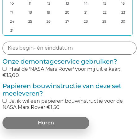
10
11
12
13
14
15
16
17
18
19
20
21
22
23
24
25
26
27
28
29
30
31
Onze demontageservice gebruiken?
Haal de 'NASA Mars Rover' voor mij uit elkaar:
€
15,00
Papieren bouwinstructie van deze set
meeleveren?
Ja‚ ik wil een papieren bouwinstructie voor de
NASA Mars Rover
€
1,50
Huren