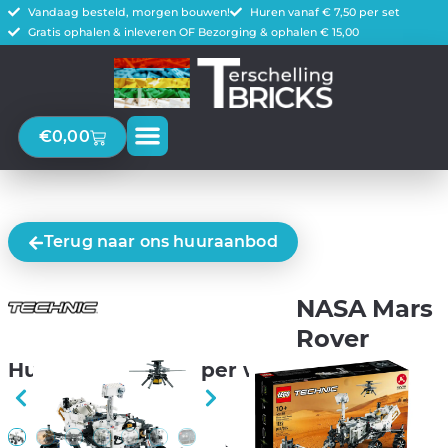
Vandaag besteld, morgen bouwen!
Huren vanaf € 7,50 per set
Gratis ophalen & inleveren OF Bezorging & ophalen € 15,00
€
0,00
Terug naar ons huuraanbod
NASA Mars
Rover
Huur voor € 15,00 per week
Bezorg kinderen een