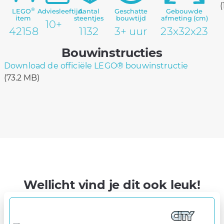
(
®
LEGO
Adviesleeftijd
Aantal
Geschatte
Gebouwde
item
steentjes
bouwtijd
afmeting (cm)
10+
42158
1132
3+ uur
23x32x23
Bouwinstructies
Download de officiële LEGO® bouwinstructie
(73.2 MB)
Wellicht vind je dit ook leuk!