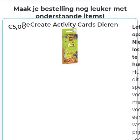
Maak je bestelling nog leuker met
onderstaande items!
ReCreate Activity Cards Dieren
€
5,00
Le
op
Ni
los
te
hu
Hu
dit
spe
vo
me
vo
ee
va
pri
Lee